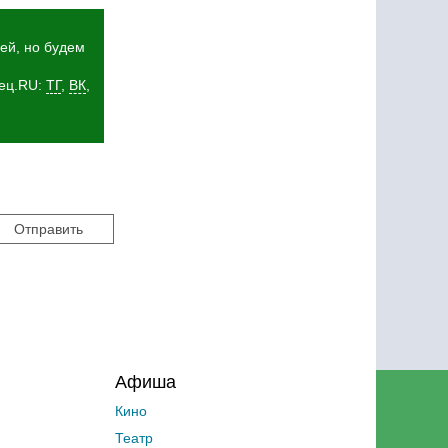
ей, но будем
мец.RU:
ТГ
,
ВК
,
Афиша
Кино
Театр