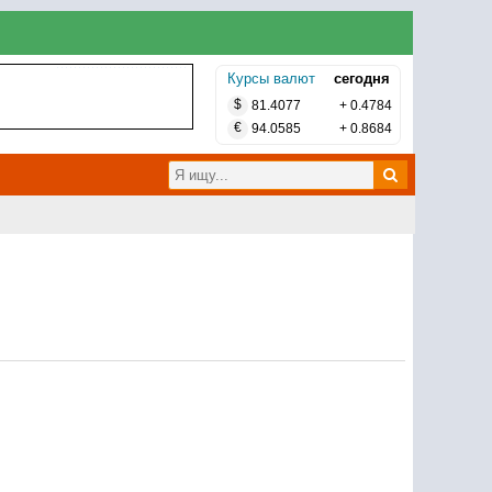
Курсы валют
сегодня
$
81.4077
+
0.4784
€
94.0585
+
0.8684