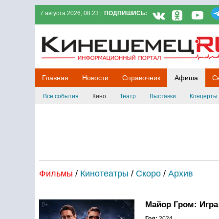
7 августа 2026, 08:23 |
ПОДПИШИСЬ:
Кинешемец.RU
Главная
Новости
Справочник
Афиша
С
Все события
Кино
Театр
Выставки
Концерты
Фильмы
/
Кинотеатры
/
Скоро
/
Архив
Майор Гром: Игра
Год:
2024