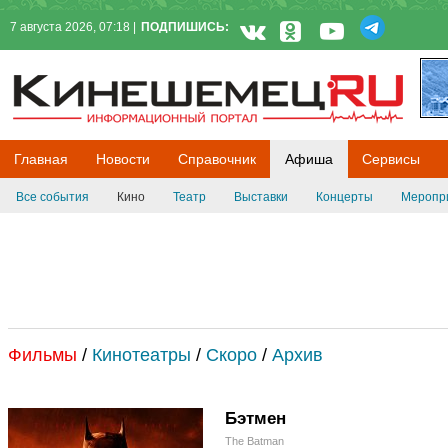
7 августа 2026, 07:18 |
ПОДПИШИСЬ:
Кинешемец.RU
Главная
Новости
Справочник
Афиша
Сервисы
Все события
Кино
Театр
Выставки
Концерты
Меропр
Фильмы
/
Кинотеатры
/
Скоро
/
Архив
Бэтмен
The Batman