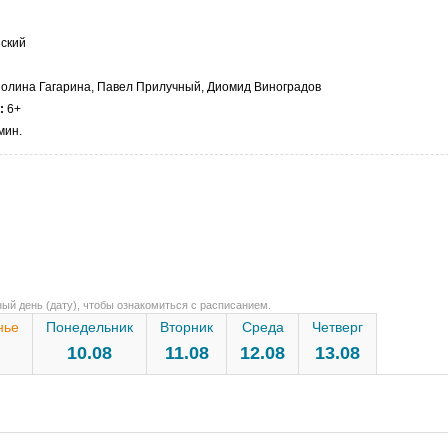
ский
олина Гагарина, Павел Прилучный, Диомид Виноградов
:
6+
мин.
ый день (дату), чтобы ознакомиться с расписанием.
нье
Понедельник
Вторник
Среда
Четверг
10.08
11.08
12.08
13.08