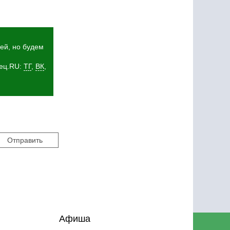
ей, но будем
мец.RU:
ТГ
,
ВК
,
Афиша