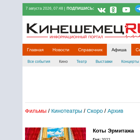
7 августа 2026, 07:48 |
ПОДПИШИСЬ:
Кинешемец.RU
Главная
Новости
Справочник
Афиша
С
Все события
Кино
Театр
Выставки
Концерты
Фильмы
/
Кинотеатры
/
Скоро
/
Архив
Коты Эрмитажа
Год:
2022