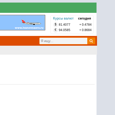
Курсы валют
сегодня
$
81.4077
+
0.4784
€
94.0585
+
0.8684