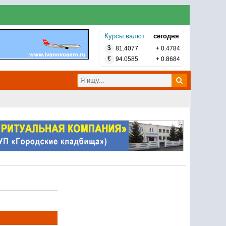
Курсы валют
сегодня
$
81.4077
+
0.4784
€
94.0585
+
0.8684