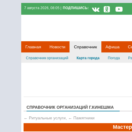
7 августа 2026, 08:05 |
ПОДПИШИСЬ:
Кинешемец.RU
Главная
Новости
Справочник
Афиша
С
Справочник организаций
Карта города
Погода
Ра
СПРАВОЧНИК ОРГАНИЗАЦИЙ Г.КИНЕШМА
←
Ритуальные услуги
,
←
Памятники
Мастер