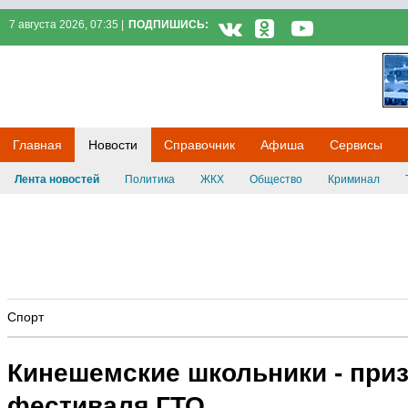
7 августа 2026, 07:35 |
ПОДПИШИСЬ:
Кинешемец.RU
Главная
Новости
Справочник
Афиша
Сервисы
Лента новостей
Политика
ЖКХ
Общество
Криминал
Спорт
Кинешемские школьники - при
фестиваля ГТО